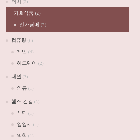
취미
(2)
기호식품
(2)
전자담배
(2)
컴퓨팅
(6)
게임
(4)
하드웨어
(2)
패션
(3)
의류
(1)
헬스-건강
(5)
식단
(1)
영양제
(1)
의학
(1)