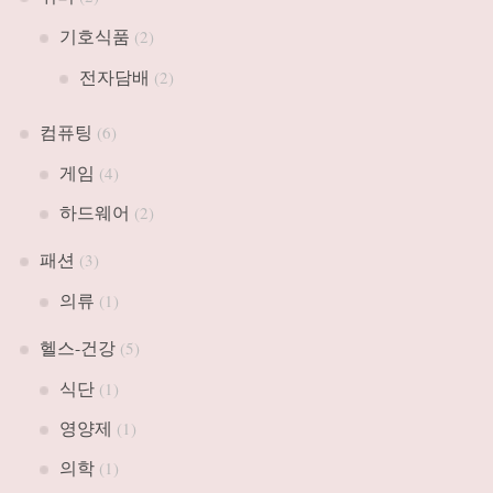
기호식품
(2)
전자담배
(2)
컴퓨팅
(6)
게임
(4)
하드웨어
(2)
패션
(3)
의류
(1)
헬스-건강
(5)
식단
(1)
영양제
(1)
의학
(1)