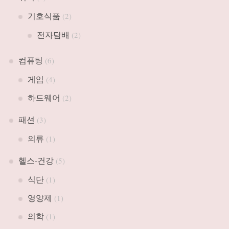
기호식품
(2)
전자담배
(2)
컴퓨팅
(6)
게임
(4)
하드웨어
(2)
패션
(3)
의류
(1)
헬스-건강
(5)
식단
(1)
영양제
(1)
의학
(1)