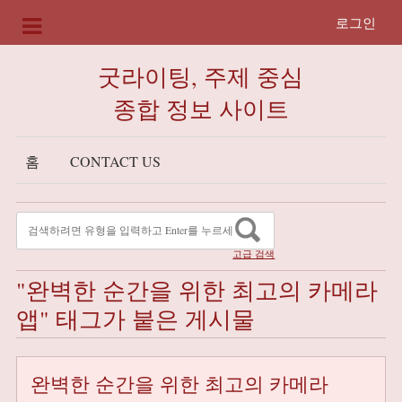
로그인
굿라이팅, 주제 중심
종합 정보 사이트
홈
CONTACT US
고급 검색
"완벽한 순간을 위한 최고의 카메라
앱" 태그가 붙은 게시물
완벽한 순간을 위한 최고의 카메라