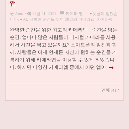
앱
by
Anna
~에
11월 21, 2023
카메라 앱
•
댓글이 닫혔습
니다.
•
AI
,
완벽한 순간을 위한 최고의 카메라앱
,
카메라앱
완벽한 순간을 위한 최고의 카메라앱 순간을 담는
순간, 얼마나 많은 사람들이 디지털 카메라를 사용
해서 사진을 찍고 있을까요? 스마트폰의 발전과 함
께, 사람들은 이제 언제든 자신이 원하는 순간을 기
록하기 위해 카메라앱을 이용할 수 있게 되었습니
다. 하지만 다양한 카메라앱 중에서 어떤 앱이
→
견해 :417