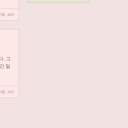
해 :409
. 그
긴 일
해 :393