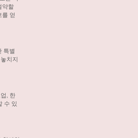
절약할
보를 얻
안 특별
 놓치지
업, 한
 수 있