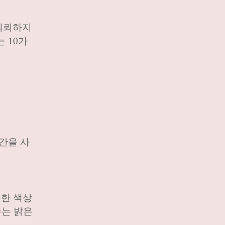
의뢰하지
 10가
간을 사
뜻한 색상
주는 밝은