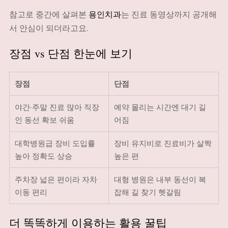
참고로 중간에 살펴본
용인치과
는 진료 동영상까지 공개해
서 안심이 되더라고요.
장점 vs 단점 한눈에 보기
장점
단점
야간·주말 진료 많아 직장
예약 몰리는 시간엔 대기 길
인 동선 확보 쉬움
어짐
대학병원급 장비 도입률
장비 유지비로 진료비가 살짝
높아 정확도 상승
높은 편
주차장 넓은 편이라 자차
대형 병원은 내부 동선이 복
이동 편리
잡해 길 찾기 헷갈림
더 똑똑하게 이용하는 활용 꿀팁