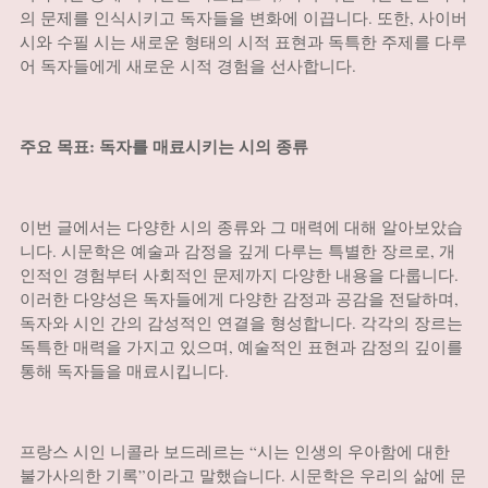
의 문제를 인식시키고 독자들을 변화에 이끕니다. 또한, 사이버
시와 수필 시는 새로운 형태의 시적 표현과 독특한 주제를 다루
어 독자들에게 새로운 시적 경험을 선사합니다.
주요 목표: 독자를 매료시키는 시의 종류
이번 글에서는 다양한 시의 종류와 그 매력에 대해 알아보았습
니다. 시문학은 예술과 감정을 깊게 다루는 특별한 장르로, 개
인적인 경험부터 사회적인 문제까지 다양한 내용을 다룹니다.
이러한 다양성은 독자들에게 다양한 감정과 공감을 전달하며,
독자와 시인 간의 감성적인 연결을 형성합니다. 각각의 장르는
독특한 매력을 가지고 있으며, 예술적인 표현과 감정의 깊이를
통해 독자들을 매료시킵니다.
프랑스 시인 니콜라 보드레르는 “시는 인생의 우아함에 대한
불가사의한 기록”이라고 말했습니다. 시문학은 우리의 삶에 문