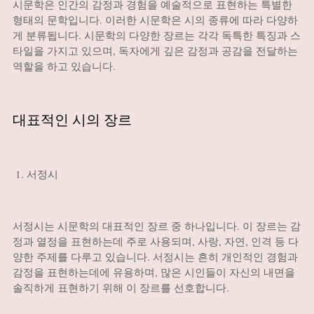
시문학은 인간의 감정과 경험을 예술적으로 표현하는 특별한
형태의 문학입니다. 이러한 시문학은 시의 종류에 따라 다양하
게 분류됩니다. 시문학의 다양한 장르는 각각 독특한 특징과 스
타일을 가지고 있으며, 독자에게 깊은 감정과 공감을 전달하는
역할을 하고 있습니다.
대표적인 시의 장르
서정시
서정시는 시문학의 대표적인 장르 중 하나입니다. 이 장르는 감
정과 열정을 표현하는데 주로 사용되며, 사랑, 자연, 인격 등 다
양한 주제를 다루고 있습니다. 서정시는 흔히 개인적인 경험과
감정을 표현하는데에 유용하며, 많은 시인들이 자신의 내면을
솔직하게 표현하기 위해 이 장르를 선호합니다.