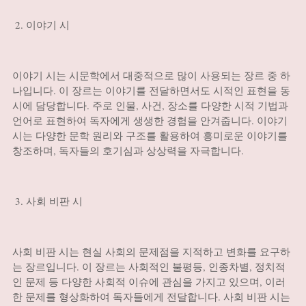
이야기 시
이야기 시는 시문학에서 대중적으로 많이 사용되는 장르 중 하
나입니다. 이 장르는 이야기를 전달하면서도 시적인 표현을 동
시에 담당합니다. 주로 인물, 사건, 장소를 다양한 시적 기법과
언어로 표현하여 독자에게 생생한 경험을 안겨줍니다. 이야기
시는 다양한 문학 원리와 구조를 활용하여 흥미로운 이야기를
창조하며, 독자들의 호기심과 상상력을 자극합니다.
사회 비판 시
사회 비판 시는 현실 사회의 문제점을 지적하고 변화를 요구하
는 장르입니다. 이 장르는 사회적인 불평등, 인종차별, 정치적
인 문제 등 다양한 사회적 이슈에 관심을 가지고 있으며, 이러
한 문제를 형상화하여 독자들에게 전달합니다. 사회 비판 시는