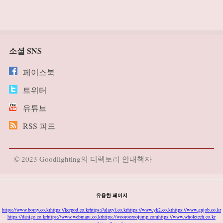
소셜 SNS
페이스북
트위터
유튜브
RSS 피드
© 2023 Goodlighting의 디렉토리 안내책자
유용한 페이지
https://www.borny.co.kr
https://kcrpod.co.kr
https://alaxyl.co.kr
https://www.yk2.co.kr
https://www.gnjob.co.kr
https://danigo.co.kr
https://www.webmaru.co.kr
https://woorooroojump.com
https://www.wholetech.co.kr